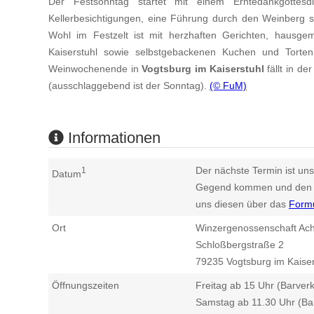
Der Festsonntag startet mit einem Erntedankgotte
Kellerbesichtigungen, eine Führung durch den Weinberg s
Wohl im Festzelt ist mit herzhaften Gerichten, hausg
Kaiserstuhl sowie selbstgebackenen Kuchen und Torten
Weinwochenende in
Vogtsburg im Kaiserstuhl
fällt in d
(ausschlaggebend ist der Sonntag).
(© FuM)
Informationen
Der nächste Termin ist uns
1
Datum
Gegend kommen und den n
uns diesen über das
Form
Ort
Winzergenossenschaft Ach
Schloßbergstraße 2
79235
Vogtsburg im Kaiser
Öffnungszeiten
Freitag ab 15 Uhr (Barver
Samstag ab 11.30 Uhr (Ba