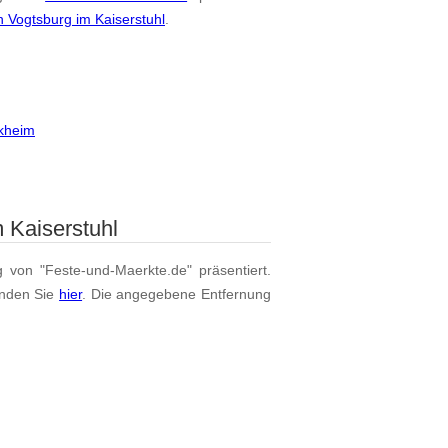
n Vogtsburg im Kaiserstuhl
.
rkheim
 Kaiserstuhl
g von "Feste-und-Maerkte.de" präsentiert.
inden Sie
hier
. Die angegebene Entfernung