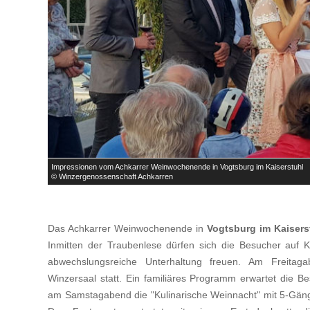

Impressionen vom Achkarrer Weinwochenende in Vogtsburg im Kaiserstuhl
© Winzergenossenschaft Achkarren
Das Achkarrer Weinwochenende in
Vogtsburg im Kaisers
Inmitten der Traubenlese dürfen sich die Besucher auf K
abwechslungsreiche Unterhaltung freuen. Am Freitag
Winzersaal statt. Ein familiäres Programm erwartet die 
am Samstagabend die "Kulinarische Weinnacht" mit 5-Gä