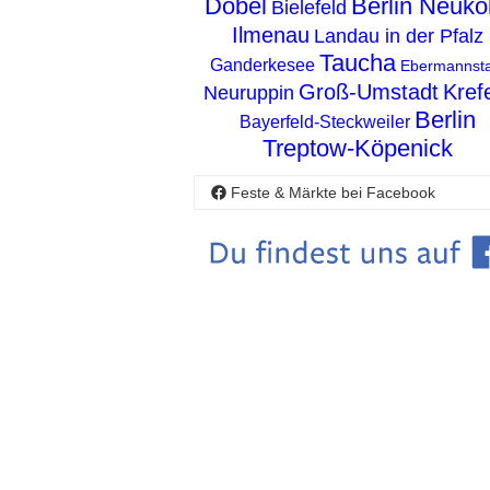
Dobel
Berlin Neuköl
Bielefeld
Ilmenau
Landau in der Pfalz
Taucha
Ganderkesee
Ebermannsta
Groß-Umstadt
Kref
Neuruppin
Berlin
Bayerfeld-Steckweiler
Treptow-Köpenick
Feste & Märkte bei Facebook