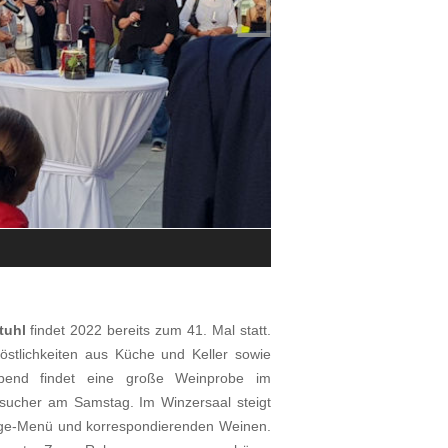

Impressionen vom Achkarrer Weinw
© Winzergenossenschaft Achkarre
tuhl
findet 2022 bereits zum 41. Mal statt.
östlichkeiten aus Küche und Keller sowie
abend findet eine große Weinprobe im
Besucher am Samstag. Im Winzersaal steigt
nge-Menü und korrespondierenden Weinen.