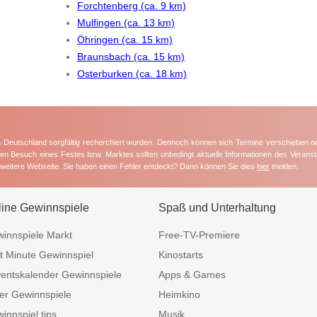
Forchtenberg (ca. 9 km)
Mulfingen (ca. 13 km)
Öhringen (ca. 15 km)
Braunsbach (ca. 15 km)
Osterburken (ca. 18 km)
in Deutschland sorgfältig recherchiert wurden. Dennoch können sich Termine verschieben o
nten Besuch eines Festes bzw. Marktes sollten unbedingt aktuelle Informationen des Veransta
e weitere Webseite. Sie haben einen Fehler entdeckt? Dann können Sie dies
hier
melden.
line Gewinnspiele
Spaß und Unterhaltung
innspiele Markt
Free-TV-Premiere
t Minute Gewinnspiel
Kinostarts
entskalender Gewinnspiele
Apps & Games
er Gewinnspiele
Heimkino
innspiel.tips
Musik