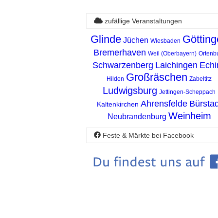
zufällige Veranstaltungen
Glinde
Götting
Jüchen
Wiesbaden
Bremerhaven
Weil (Oberbayern)
Ortenb
Schwarzenberg
Laichingen
Echi
Großräschen
Hilden
Zabeltitz
Ludwigsburg
Jettingen-Scheppach
Ahrensfelde
Bürstad
Kaltenkirchen
Weinheim
Neubrandenburg
Feste & Märkte bei Facebook