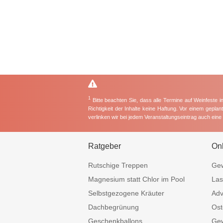
1
Bitte beachten Sie, dass alle Termine auf Weinfeste 
Richtigkeit der Inhalte keine Haftung. Vor einem gepla
verlinken wir bei jedem Veranstaltungseintrag auch ein
Ratgeber
On
Rutschige Treppen
Gew
Magnesium statt Chlor im Pool
Las
Selbstgezogene Kräuter
Adv
Dachbegrünung
Ost
Geschenkballons
Gew