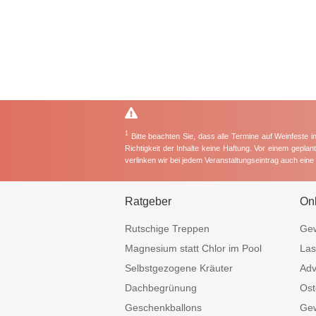
1
Bitte beachten Sie, dass alle Termine auf Weinfeste 
Richtigkeit der Inhalte keine Haftung. Vor einem gepla
verlinken wir bei jedem Veranstaltungseintrag auch ein
Ratgeber
On
Rutschige Treppen
Gew
Magnesium statt Chlor im Pool
Las
Selbstgezogene Kräuter
Adv
Dachbegrünung
Ost
Geschenkballons
Gew