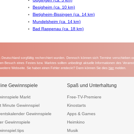
Besigheim (ca. 10 km)
Bietigheim-Bissingen (ca. 14 km)
Mundelsheim (ca. 14 km)
Bad Rappenau (ca. 18 km)
in Deutschland sorgfältig recherchiert wurden. Dennoch können sich Termine verschieben o
nten Besuch eines Festes bzw. Marktes sollten unbedingt aktuelle Informationen des Veransta
e weitere Webseite. Sie haben einen Fehler entdeckt? Dann können Sie dies
hier
melden.
line Gewinnspiele
Spaß und Unterhaltung
innspiele Markt
Free-TV-Premiere
t Minute Gewinnspiel
Kinostarts
entskalender Gewinnspiele
Apps & Games
er Gewinnspiele
Heimkino
innspiel.tips
Musik