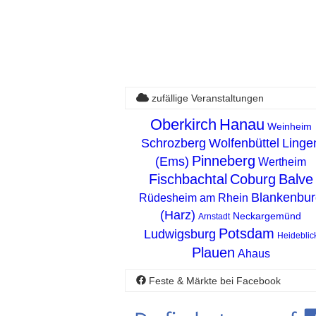
zufällige Veranstaltungen
Oberkirch
Hanau
Weinheim
Schrozberg
Wolfenbüttel
Linge
Pinneberg
(Ems)
Wertheim
Fischbachtal
Coburg
Balve
Blankenbur
Rüdesheim am Rhein
(Harz)
Neckargemünd
Arnstadt
Potsdam
Ludwigsburg
Heideblic
Plauen
Ahaus
Feste & Märkte bei Facebook