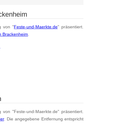
ackenheim
g von "
Feste-und-Maerkte.de
" präsentiert.
on Brackenheim
.
m
m
g von "Feste-und-Maerkte.de" präsentiert.
ier
. Die angegebene Entfernung entspricht