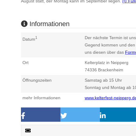
August statt, der Montag kann im September liegen.
(© Fu
Informationen
Der nächste Termin ist uns
1
Datum
Gegend kommen und den n
uns diesen über das
Form
Ort
Kelterplatz in Neipperg
74336
Brackenheim
Öffnungszeiten
Samstag ab 15 Uhr
Sonntag und Montag ab 1
mehr Informationen
www.kelterfest-neipperg.d