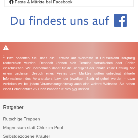
Feste & Märkte bei Facebook
1
Bitte beachten Sie, dass alle Termine auf Weinfeste in Deutschland sorgfältig
recherchiert wurden. Dennoch können sich Termine verschieben oder Fehler
einschleichen. Wir übernehmen daher für die Richtigkeit der Inhalte keine Haftung. Vor
einem geplanten Besuch eines Festes bzw. Marktes sollten unbedingt aktuelle
Informationen des Veranstalters bzw. der jeweiligen Stadt eingeholt werden - dazu
verlinken wir bei jedem Veranstaltungseintrag auch eine weitere Webseite. Sie haben
einen Fehler entdeckt? Dann können Sie dies
hier
melden.
Ratgeber
Rutschige Treppen
Magnesium statt Chlor im Pool
Selbstgezogene Kräuter