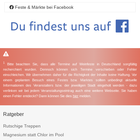
Feste & Märkte bei Facebook
1
Bitte beachten Sie, dass alle Termine auf Weinfeste in Deutschland sorgfältig
recherchiert wurden. Dennoch können sich Termine verschieben oder Fehler
einschleichen. Wir übernehmen daher für die Richtigkeit der Inhalte keine Haftung. Vor
einem geplanten Besuch eines Festes bzw. Marktes sollten unbedingt aktuelle
Informationen des Veranstalters bzw. der jeweiligen Stadt eingeholt werden - dazu
verlinken wir bei jedem Veranstaltungseintrag auch eine weitere Webseite. Sie haben
einen Fehler entdeckt? Dann können Sie dies
hier
melden.
Ratgeber
Rutschige Treppen
Magnesium statt Chlor im Pool