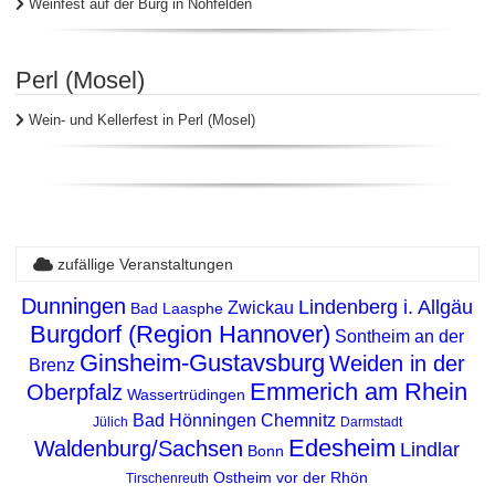
Weinfest auf der Burg in Nohfelden
Perl (Mosel)
Wein- und Kellerfest in Perl (Mosel)
zufällige Veranstaltungen
Dunningen
Lindenberg i. Allgäu
Zwickau
Bad Laasphe
Burgdorf (Region Hannover)
Sontheim an der
Ginsheim-Gustavsburg
Weiden in der
Brenz
Emmerich am Rhein
Oberpfalz
Wassertrüdingen
Bad Hönningen
Chemnitz
Jülich
Darmstadt
Edesheim
Waldenburg/Sachsen
Lindlar
Bonn
Ostheim vor der Rhön
Tirschenreuth