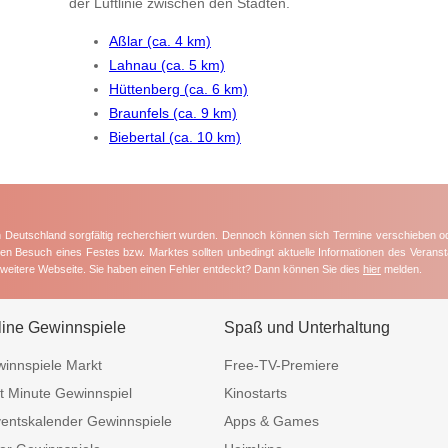
der Luftlinie zwischen den Städten.
Aßlar (ca. 4 km)
Lahnau (ca. 5 km)
Hüttenberg (ca. 6 km)
Braunfels (ca. 9 km)
Biebertal (ca. 10 km)
in Deutschland sorgfältig recherchiert wurden. Dennoch können sich Termine verschieben o
nten Besuch eines Festes bzw. Marktes sollten unbedingt aktuelle Informationen des Veransta
e weitere Webseite. Sie haben einen Fehler entdeckt? Dann können Sie dies
hier
melden.
line Gewinnspiele
Spaß und Unterhaltung
innspiele Markt
Free-TV-Premiere
t Minute Gewinnspiel
Kinostarts
entskalender Gewinnspiele
Apps & Games