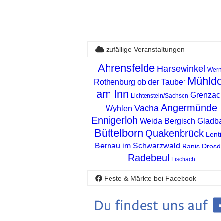
zufällige Veranstaltungen
Ahrensfelde
Harsewinkel
Wer
Mühldo
Rothenburg ob der Tauber
am Inn
Grenzac
Lichtenstein/Sachsen
Angermünde
Vacha
Wyhlen
Ennigerloh
Weida
Bergisch Gladb
Büttelborn
Quakenbrück
Lent
Bernau im Schwarzwald
Ranis
Dresd
Radebeul
Fischach
Feste & Märkte bei Facebook