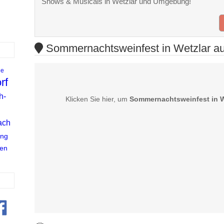
Shows & Musicals in Wetzlar und Umgebung!
Sommernachtsweinfest in Wetzlar auf
ne
rf
h-
Klicken Sie hier, um
Sommernachtsweinfest in W
ach
ing
en