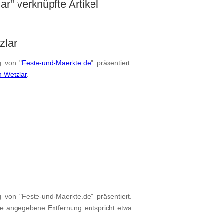
r" verknüpfte Artikel
zlar
g von "
Feste-und-Maerkte.de
" präsentiert.
n Wetzlar
.
g von "Feste-und-Maerkte.de" präsentiert.
ie angegebene Entfernung entspricht etwa