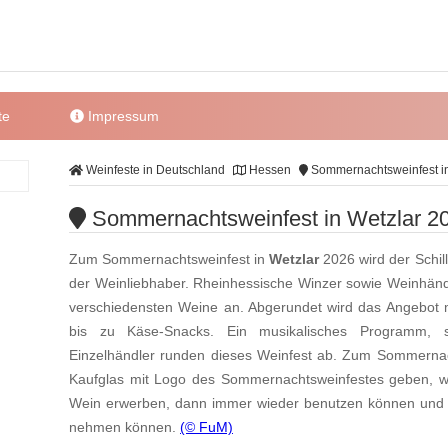
te
Impressum
Weinfeste in Deutschland
Hessen
Sommernachtsweinfest in
Sommernachtsweinfest in Wetzlar 2
Zum Sommernachtsweinfest in
Wetzlar
2026 wird der Schil
der Weinliebhaber. Rheinhessische Winzer sowie Weinhändl
verschiedensten Weine an. Abgerundet wird das Angebot m
bis zu Käse-Snacks. Ein musikalisches Programm, 
Einzelhändler runden dieses Weinfest ab. Zum Sommernac
Kaufglas mit Logo des Sommernachtsweinfestes geben, w
Wein erwerben, dann immer wieder benutzen können und s
nehmen können.
(© FuM)