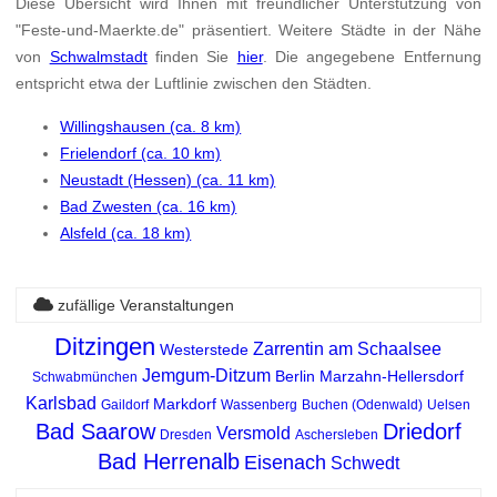
Diese Übersicht wird Ihnen mit freundlicher Unterstützung von
"Feste-und-Maerkte.de" präsentiert. Weitere Städte in der Nähe
von
Schwalmstadt
finden Sie
hier
. Die angegebene Entfernung
entspricht etwa der Luftlinie zwischen den Städten.
Willingshausen (ca. 8 km)
Frielendorf (ca. 10 km)
Neustadt (Hessen) (ca. 11 km)
Bad Zwesten (ca. 16 km)
Alsfeld (ca. 18 km)
zufällige Veranstaltungen
Ditzingen
Zarrentin am Schaalsee
Westerstede
Jemgum-Ditzum
Berlin Marzahn-Hellersdorf
Schwabmünchen
Karlsbad
Markdorf
Gaildorf
Wassenberg
Buchen (Odenwald)
Uelsen
Bad Saarow
Driedorf
Versmold
Dresden
Aschersleben
Bad Herrenalb
Eisenach
Schwedt