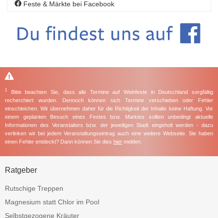
Feste & Märkte bei Facebook
1
Bitte beachten Sie, dass alle Termine auf Weinfeste in Deutschland sorgfältig
recherchiert wurden. Dennoch können sich Termine verschieben oder Fehler
einschleichen. Wir übernehmen daher für die Richtigkeit der Inhalte keine Haftung. Vor
einem geplanten Besuch eines Festes bzw. Marktes sollten unbedingt aktuelle
Informationen des Veranstalters bzw. der jeweiligen Stadt eingeholt werden - dazu
verlinken wir bei jedem Veranstaltungseintrag auch eine weitere Webseite. Sie haben
einen Fehler entdeckt? Dann können Sie dies
hier
melden.
Ratgeber
Rutschige Treppen
Magnesium statt Chlor im Pool
Selbstgezogene Kräuter