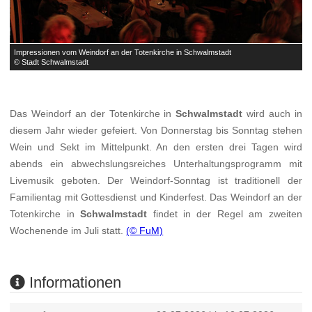
Impressionen vom Weindorf an der Totenkirche in Schwalmstadt
I
© Stadt Schwalmstadt
©
Das Weindorf an der Totenkirche in
Schwalmstadt
wird auch in
diesem Jahr wieder gefeiert. Von Donnerstag bis Sonntag stehen
Wein und Sekt im Mittelpunkt. An den ersten drei Tagen wird
abends ein abwechslungsreiches Unterhaltungsprogramm mit
Livemusik geboten. Der Weindorf-Sonntag ist traditionell der
Familientag mit Gottesdienst und Kinderfest. Das Weindorf an der
Totenkirche in
Schwalmstadt
findet in der Regel am zweiten
Wochenende im Juli statt.
(© FuM)
Informationen