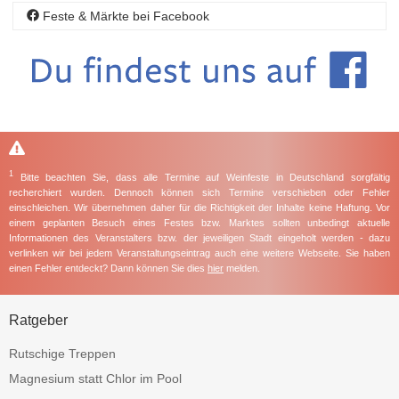
Feste & Märkte bei Facebook
1
Bitte beachten Sie, dass alle Termine auf Weinfeste in Deutschland sorgfältig
recherchiert wurden. Dennoch können sich Termine verschieben oder Fehler
einschleichen. Wir übernehmen daher für die Richtigkeit der Inhalte keine Haftung. Vor
einem geplanten Besuch eines Festes bzw. Marktes sollten unbedingt aktuelle
Informationen des Veranstalters bzw. der jeweiligen Stadt eingeholt werden - dazu
verlinken wir bei jedem Veranstaltungseintrag auch eine weitere Webseite. Sie haben
einen Fehler entdeckt? Dann können Sie dies
hier
melden.
Ratgeber
Rutschige Treppen
Magnesium statt Chlor im Pool