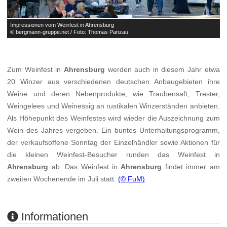
Impressionen vom Weinfest in Ahrensburg
I
© bergmann-gruppe.net / Foto: Thomas Panzau
©
Zum Weinfest in
Ahrensburg
werden auch in diesem Jahr etwa
20 Winzer aus verschiedenen deutschen Anbaugebieten ihre
Weine und deren Nebenprodukte, wie Traubensaft, Trester,
Weingelees und Weinessig an rustikalen Winzerständen anbieten.
Als Höhepunkt des Weinfestes wird wieder die Auszeichnung zum
Wein des Jahres vergeben. Ein buntes Unterhaltungsprogramm,
der verkaufsoffene Sonntag der Einzelhändler sowie Aktionen für
die kleinen Weinfest-Besucher runden das Weinfest in
Ahrensburg
ab. Das Weinfest in
Ahrensburg
findet immer am
zweiten Wochenende im Juli statt.
(© FuM)
Informationen