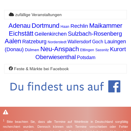
zufällige Veranstaltungen
Adenau
Dortmund
Maikammer
Rechlin
Haan
Eichstätt
Sulzbach-Rosenberg
Geilenkirchen
Aalen
Ratzeburg
Lauingen
Wallersdorf
Goch
Norderstedt
Neu-Anspach
Kurort
(Donau)
Dülmen
Ettlingen
Sassnitz
Oberwiesenthal
Potsdam
Feste & Märkte bei Facebook
1
Bitte beachten Sie, dass alle Termine auf Weinfeste in Deutschland sorgfältig
recherchiert wurden. Dennoch können sich Termine verschieben oder Fehler