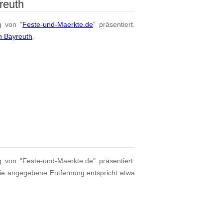
reuth
g von "
Feste-und-Maerkte.de
" präsentiert.
n Bayreuth
.
g von "Feste-und-Maerkte.de" präsentiert.
Die angegebene Entfernung entspricht etwa