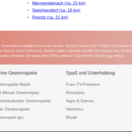
Warmensteinach (ca. 15 km)
Speichersdorf (ca. 16 km)
Pegnitz (ca. 21 km)
in Deutschland sorgfältig recherchiert wurden. Dennoch können sich Termine verschieben o
nten Besuch eines Festes bzw. Marktes sollten unbedingt aktuelle Informationen des Veransta
e weitere Webseite. Sie haben einen Fehler entdeckt? Dann können Sie dies
hier
melden.
line Gewinnspiele
Spaß und Unterhaltung
innspiele Markt
Free-TV-Premiere
t Minute Gewinnspiel
Kinostarts
entskalender Gewinnspiele
Apps & Games
er Gewinnspiele
Heimkino
innspiel.tips
Musik