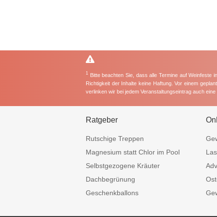
1
Bitte beachten Sie, dass alle Termine auf Weinfeste 
Richtigkeit der Inhalte keine Haftung. Vor einem gepla
verlinken wir bei jedem Veranstaltungseintrag auch ein
Ratgeber
On
Rutschige Treppen
Gew
Magnesium statt Chlor im Pool
Las
Selbstgezogene Kräuter
Adv
Dachbegrünung
Ost
Geschenkballons
Gew