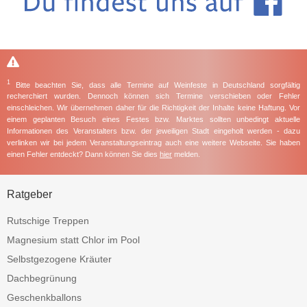
1
Bitte beachten Sie, dass alle Termine auf Weinfeste in Deutschland sorgfältig
recherchiert wurden. Dennoch können sich Termine verschieben oder Fehler
einschleichen. Wir übernehmen daher für die Richtigkeit der Inhalte keine Haftung. Vor
einem geplanten Besuch eines Festes bzw. Marktes sollten unbedingt aktuelle
Informationen des Veranstalters bzw. der jeweiligen Stadt eingeholt werden - dazu
verlinken wir bei jedem Veranstaltungseintrag auch eine weitere Webseite. Sie haben
einen Fehler entdeckt? Dann können Sie dies
hier
melden.
Ratgeber
Rutschige Treppen
Magnesium statt Chlor im Pool
Selbstgezogene Kräuter
Dachbegrünung
Geschenkballons