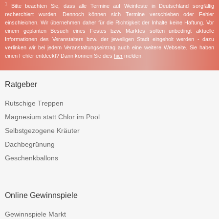
1
Bitte beachten Sie, dass alle Termine auf Weinfeste in Deutschland sorgfältig
recherchiert wurden. Dennoch können sich Termine verschieben oder Fehler
einschleichen. Wir übernehmen daher für die Richtigkeit der Inhalte keine Haftung. Vor
einem geplanten Besuch eines Festes bzw. Marktes sollten unbedingt aktuelle
Informationen des Veranstalters bzw. der jeweiligen Stadt eingeholt werden - dazu
verlinken wir bei jedem Veranstaltungseintrag auch eine weitere Webseite. Sie haben
einen Fehler entdeckt? Dann können Sie dies
hier
melden.
Ratgeber
Rutschige Treppen
Magnesium statt Chlor im Pool
Selbstgezogene Kräuter
Dachbegrünung
Geschenkballons
Online Gewinnspiele
Gewinnspiele Markt