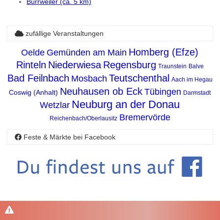
Burrweiler (ca. 5 km)
zufällige Veranstaltungen
Homberg (Efze)
Oelde
Gemünden am Main
Rinteln
Niederwiesa
Regensburg
Traunstein
Balve
Bad Feilnbach
Teutschenthal
Mosbach
Aach im Hegau
Neuhausen ob Eck
Tübingen
Coswig (Anhalt)
Darmstadt
Neuburg an der Donau
Wetzlar
Bremervörde
Reichenbach/Oberlausitz
Feste & Märkte bei Facebook