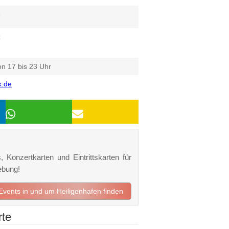
6
z
n 17 bis 23 Uhr
k.de
, Konzertkarten und Eintrittskarten für
ebung!
 Events in und um Heiligenhafen finden
rte