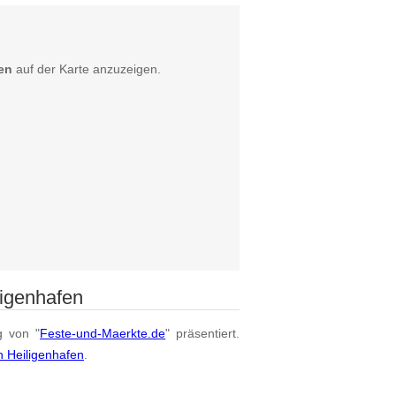
en
auf der Karte anzuzeigen.
ligenhafen
g von "
Feste-und-Maerkte.de
" präsentiert.
n Heiligenhafen
.