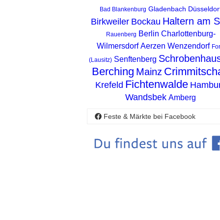
Gladenbach
Düsseldor
Bad Blankenburg
Haltern am 
Birkweiler
Bockau
Berlin Charlottenburg-
Rauenberg
Wilmersdorf
Aerzen
Wenzendorf
For
Schrobenhau
Senftenberg
(Lausitz)
Berching
Crimmitsch
Mainz
Fichtenwalde
Krefeld
Hambu
Wandsbek
Amberg
Feste & Märkte bei Facebook