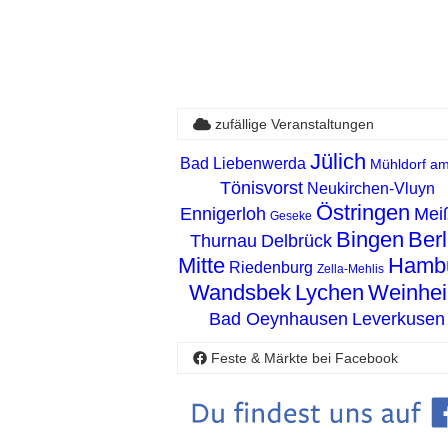
zufällige Veranstaltungen
Jülich
Bad Liebenwerda
Mühldorf am
Tönisvorst
Neukirchen-Vluyn
Östringen
Ennigerloh
Mei
Geseke
Bingen
Berl
Thurnau
Delbrück
Mitte
Hamb
Riedenburg
Zella-Mehlis
Wandsbek
Lychen
Weinhe
Bad Oeynhausen
Leverkusen
Feste & Märkte bei Facebook