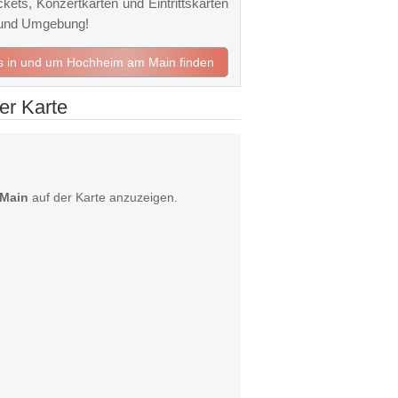
kets, Konzertkarten und Eintrittskarten
 und Umgebung!
ts in und um Hochheim am Main finden
er Karte
 Main
auf der Karte anzuzeigen.