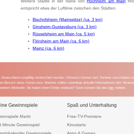
Weitere Städte in der Nähe von
Hochheim am Main
fin
entspricht etwa der Luftlinie zwischen den Städten.
Bischofsheim (Mainspitze) (ca. 3 km)
Ginsheim-Gustavsburg (ca. 3 km)
Rüsselsheim am Main (ca. 5 km)
Flörsheim am Main (ca. 6 km)
Mainz (ca. 6 km)
in Deutschland sorgfältig recherchiert wurden. Dennoch können sich Termine verschieben o
nten Besuch eines Festes bzw. Marktes sollten unbedingt aktuelle Informationen des Veransta
e weitere Webseite. Sie haben einen Fehler entdeckt? Dann können Sie dies
hier
melden.
line Gewinnspiele
Spaß und Unterhaltung
innspiele Markt
Free-TV-Premiere
t Minute Gewinnspiel
Kinostarts
entskalender Gewinnspiele
Apps & Games