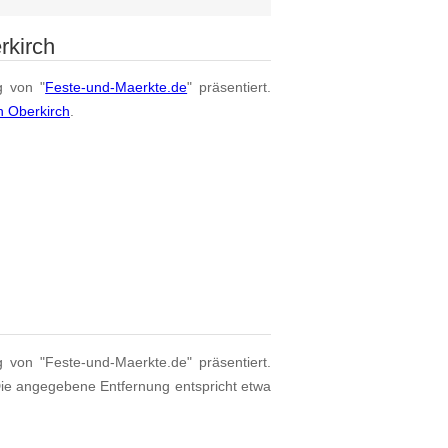
rkirch
g von "
Feste-und-Maerkte.de
" präsentiert.
n Oberkirch
.
g von "Feste-und-Maerkte.de" präsentiert.
Die angegebene Entfernung entspricht etwa