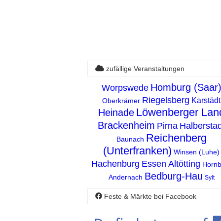
zufällige Veranstaltungen
Homburg (Saar
Worpswede
Riegelsberg
Karstädt
Oberkrämer
Löwenberger Lan
Heinade
Brackenheim
Pirna
Halberstad
Reichenberg
Baunach
(Unterfranken)
Winsen (Luhe)
Hachenburg
Essen
Altötting
Hornb
Bedburg-Hau
Andernach
Sylt
Feste & Märkte bei Facebook