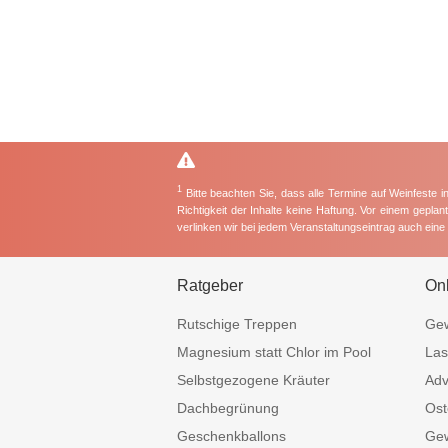
1
Bitte beachten Sie, dass alle Termine auf Weinfeste 
Richtigkeit der Inhalte keine Haftung. Vor einem gepla
verlinken wir bei jedem Veranstaltungseintrag auch ein
Ratgeber
On
Rutschige Treppen
Gew
Magnesium statt Chlor im Pool
Las
Selbstgezogene Kräuter
Adv
Dachbegrünung
Ost
Geschenkballons
Gew