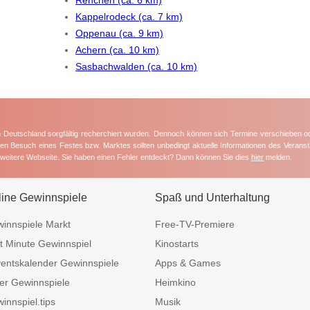
Kappelrodeck (ca. 7 km)
Oppenau (ca. 9 km)
Achern (ca. 10 km)
Sasbachwalden (ca. 10 km)
in Deutschland sorgfältig recherchiert wurden. Dennoch können sich Termine verschieben o
nten Besuch eines Festes bzw. Marktes sollten unbedingt aktuelle Informationen des Veransta
e weitere Webseite. Sie haben einen Fehler entdeckt? Dann können Sie dies
hier
melden.
line Gewinnspiele
Spaß und Unterhaltung
innspiele Markt
Free-TV-Premiere
t Minute Gewinnspiel
Kinostarts
entskalender Gewinnspiele
Apps & Games
er Gewinnspiele
Heimkino
innspiel.tips
Musik