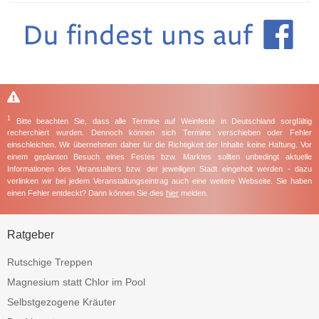
1
Bitte beachten Sie, dass alle Termine auf Weinfeste in Deutschland sorgfältig
recherchiert wurden. Dennoch können sich Termine verschieben oder Fehler
einschleichen. Wir übernehmen daher für die Richtigkeit der Inhalte keine Haftung. Vor
einem geplanten Besuch eines Festes bzw. Marktes sollten unbedingt aktuelle
Informationen des Veranstalters bzw. der jeweiligen Stadt eingeholt werden - dazu
verlinken wir bei jedem Veranstaltungseintrag auch eine weitere Webseite. Sie haben
einen Fehler entdeckt? Dann können Sie dies
hier
melden.
Ratgeber
Rutschige Treppen
Magnesium statt Chlor im Pool
Selbstgezogene Kräuter