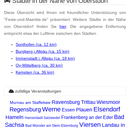
Städte in der Nähe von Oberstdorf
Diese Übersicht wird Ihnen mit freundlicher Unterstützung von
"Feste-und-Maerkte.de" präsentiert. Weitere Städte in der Nähe
von Oberstdorf finden Sie
hier
. Die angegebene Entfernung
entspricht etwa der Luftlinie zwischen den Städten.
Sonthofen (ca. 12 km)
Burgberg i.Allgäu (ca. 15 km)
Immenstadt i. Allgäu (ca. 18 km)
Oy-Mittelberg (ca. 30 km)
Kempten (ca. 36 km)
zufällige Veranstaltungen
Ravensburg
Trittau
Wiesmoor
Murnau am Staffelsee
Werne
Elsendorf
Regensburg
Plauen
Essen
Bad
Hameln
Frankenberg an der Eder
Hansestadt Salzwedel
Viersen
Sachsa
Landau in
Bad Münster am Stein-Ebernburg