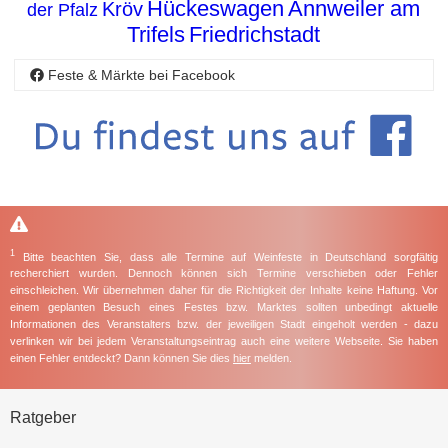
Hückeswagen
Annweiler am
Kröv
der Pfalz
Trifels
Friedrichstadt
Feste & Märkte bei Facebook
1
Bitte beachten Sie, dass alle Termine auf Weinfeste in Deutschland sorgfältig
recherchiert wurden. Dennoch können sich Termine verschieben oder Fehler
einschleichen. Wir übernehmen daher für die Richtigkeit der Inhalte keine Haftung. Vor
einem geplanten Besuch eines Festes bzw. Marktes sollten unbedingt aktuelle
Informationen des Veranstalters bzw. der jeweiligen Stadt eingeholt werden - dazu
verlinken wir bei jedem Veranstaltungseintrag auch eine weitere Webseite. Sie haben
einen Fehler entdeckt? Dann können Sie dies
hier
melden.
Ratgeber