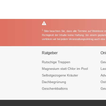
1
Bitte beachten Sie, dass alle Termine auf Weinfeste 
Richtigkeit der Inhalte keine Haftung. Vor einem gepla
verlinken wir bei jedem Veranstaltungseintrag auch ein
Ratgeber
On
Rutschige Treppen
Gew
Magnesium statt Chlor im Pool
Las
Selbstgezogene Kräuter
Adv
Dachbegrünung
Ost
Geschenkballons
Gew