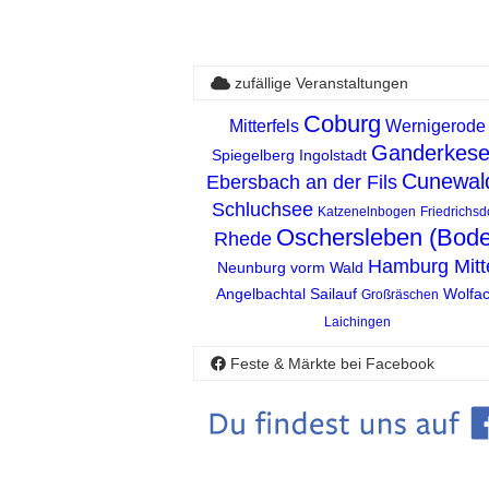
zufällige Veranstaltungen
Coburg
Mitterfels
Wernigerode
Ganderkes
Spiegelberg
Ingolstadt
Cunewal
Ebersbach an der Fils
Schluchsee
Katzenelnbogen
Friedrichsd
Oschersleben (Bode
Rhede
Hamburg Mitt
Neunburg vorm Wald
Angelbachtal
Sailauf
Wolfa
Großräschen
Laichingen
Feste & Märkte bei Facebook