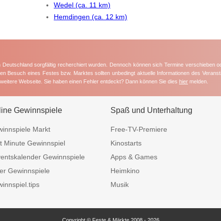
Wedel (ca. 11 km)
Hemdingen (ca. 12 km)
in Deutschland sorgfältig recherchiert wurden. Dennoch können sich Termine verschieben o
nten Besuch eines Festes bzw. Marktes sollten unbedingt aktuelle Informationen des Veransta
e weitere Webseite. Sie haben einen Fehler entdeckt? Dann können Sie dies
hier
melden.
line Gewinnspiele
Spaß und Unterhaltung
innspiele Markt
Free-TV-Premiere
t Minute Gewinnspiel
Kinostarts
entskalender Gewinnspiele
Apps & Games
er Gewinnspiele
Heimkino
innspiel.tips
Musik
Copyright © Feste & Märkte 2008 - 2026