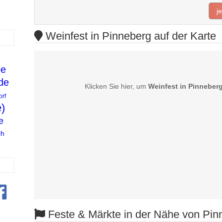
j
Weinfest in Pinneberg auf der Karte
ee
de
Klicken Sie hier, um
Weinfest in Pinneber
orf
)
e
ch
Feste & Märkte in der Nähe von Pin