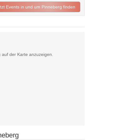
etzt Events in und um Pinneberg finden
g
auf der Karte anzuzeigen.
neberg