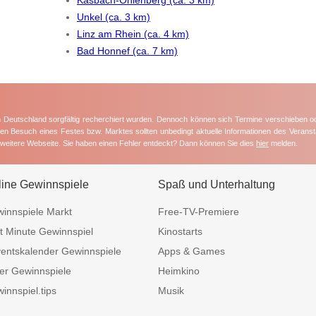
Unkel (ca. 3 km)
Linz am Rhein (ca. 4 km)
Bad Honnef (ca. 7 km)
in Deutschland sorgfältig recherchiert wurden. Dennoch können sich Termine verschieben o
nten Besuch eines Festes bzw. Marktes sollten unbedingt aktuelle Informationen des Veransta
e weitere Webseite. Sie haben einen Fehler entdeckt? Dann können Sie dies
hier
melden.
line Gewinnspiele
Spaß und Unterhaltung
innspiele Markt
Free-TV-Premiere
t Minute Gewinnspiel
Kinostarts
entskalender Gewinnspiele
Apps & Games
er Gewinnspiele
Heimkino
innspiel.tips
Musik