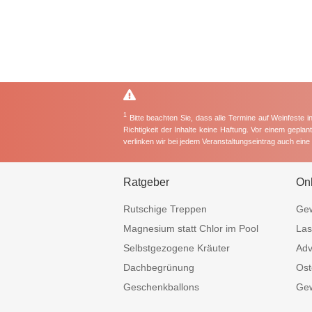
1
Bitte beachten Sie, dass alle Termine auf Weinfeste 
Richtigkeit der Inhalte keine Haftung. Vor einem gepla
verlinken wir bei jedem Veranstaltungseintrag auch ein
Ratgeber
On
Rutschige Treppen
Gew
Magnesium statt Chlor im Pool
Las
Selbstgezogene Kräuter
Adv
Dachbegrünung
Ost
Geschenkballons
Gew