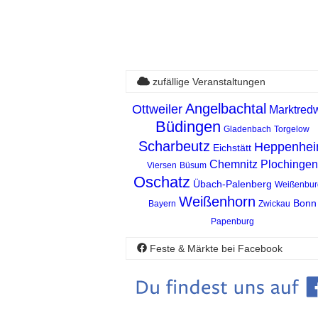
zufällige Veranstaltungen
Angelbachtal
Ottweiler
Marktredw
Büdingen
Gladenbach
Torgelow
Scharbeutz
Heppenhe
Eichstätt
Chemnitz
Plochingen
Viersen
Büsum
Oschatz
Übach-Palenberg
Weißenbur
Weißenhorn
Bonn
Bayern
Zwickau
Papenburg
Feste & Märkte bei Facebook