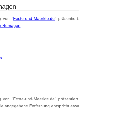
emagen
g von "
Feste-und-Maerkte.de
" präsentiert.
on Remagen
.
en
g von "Feste-und-Maerkte.de" präsentiert.
Die angegebene Entfernung entspricht etwa