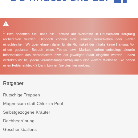
1
Bitte beachten Sie, dass alle Termine auf Weinfeste in Deutschland sorgfältig
recherchiert wurden. Dennoch können sich Termine verschieben oder Fehler
einschleichen. Wir übernehmen daher für die Richtigkeit der Inhalte keine Haftung. Vor
einem geplanten Besuch eines Festes bzw. Marktes sollten unbedingt aktuelle
Informationen des Veranstalters bzw. der jeweiligen Stadt eingeholt werden - dazu
verlinken wir bei jedem Veranstaltungseintrag auch eine weitere Webseite. Sie haben
einen Fehler entdeckt? Dann können Sie dies
hier
melden.
Ratgeber
Rutschige Treppen
Magnesium statt Chlor im Pool
Selbstgezogene Kräuter
Dachbegrünung
Geschenkballons