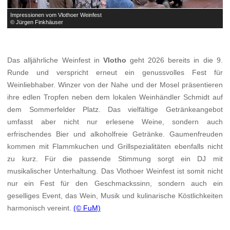
Impressionen vom Vlothoer Weinfest
I
© Jürgen Finkhäuser
©
Das alljährliche Weinfest in
Vlotho
geht 2026 bereits in die 9.
Runde und verspricht erneut ein genussvolles Fest für
Weinliebhaber. Winzer von der Nahe und der Mosel präsentieren
ihre edlen Tropfen neben dem lokalen Weinhändler Schmidt auf
dem Sommerfelder Platz. Das vielfältige Getränkeangebot
umfasst aber nicht nur erlesene Weine, sondern auch
erfrischendes Bier und alkoholfreie Getränke. Gaumenfreuden
kommen mit Flammkuchen und Grillspezialitäten ebenfalls nicht
zu kurz. Für die passende Stimmung sorgt ein DJ mit
musikalischer Unterhaltung. Das Vlothoer Weinfest ist somit nicht
nur ein Fest für den Geschmackssinn, sondern auch ein
geselliges Event, das Wein, Musik und kulinarische Köstlichkeiten
harmonisch vereint.
(© FuM)