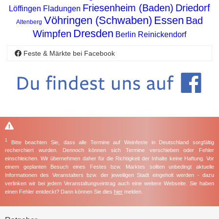
Friesenheim (Baden)
Driedorf
Löffingen
Fladungen
Vöhringen (Schwaben)
Essen
Bad
Altenberg
Dresden
Wimpfen
Berlin Reinickendorf
Feste & Märkte bei Facebook
1
Bitte beachten Sie, dass alle Termine auf Weinfeste in Deutschland sorgfältig
recherchiert wurden. Dennoch können sich Termine verschieben oder Fehler
einschleichen. Wir übernehmen daher für die Richtigkeit der Inhalte keine Haftung. Vor
einem geplanten Besuch eines Festes bzw. Marktes sollten unbedingt aktuelle
Informationen des Veranstalters bzw. der jeweiligen Stadt eingeholt werden - dazu
verlinken wir bei jedem Veranstaltungseintrag auch eine weitere Webseite. Sie haben
einen Fehler entdeckt? Dann können Sie dies
hier
melden.