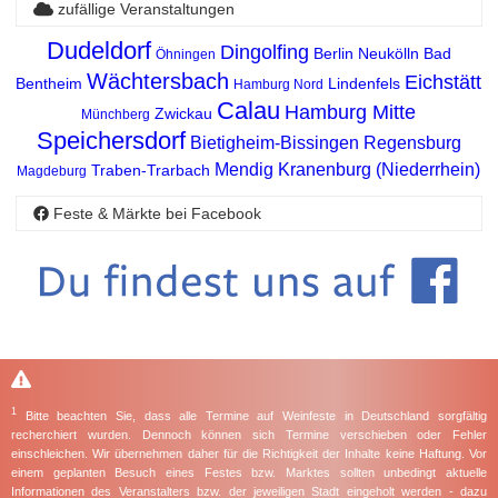
zufällige Veranstaltungen
Dudeldorf
Dingolfing
Berlin Neukölln
Bad
Öhningen
Wächtersbach
Eichstätt
Bentheim
Lindenfels
Hamburg Nord
Calau
Hamburg Mitte
Zwickau
Münchberg
Speichersdorf
Bietigheim-Bissingen
Regensburg
Mendig
Kranenburg (Niederrhein)
Traben-Trarbach
Magdeburg
Feste & Märkte bei Facebook
1
Bitte beachten Sie, dass alle Termine auf Weinfeste in Deutschland sorgfältig
recherchiert wurden. Dennoch können sich Termine verschieben oder Fehler
einschleichen. Wir übernehmen daher für die Richtigkeit der Inhalte keine Haftung. Vor
einem geplanten Besuch eines Festes bzw. Marktes sollten unbedingt aktuelle
Informationen des Veranstalters bzw. der jeweiligen Stadt eingeholt werden - dazu