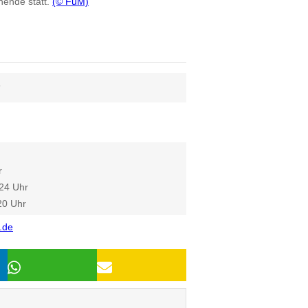
nende statt.
(© FuM)
6
r
 24 Uhr
20 Uhr
.de