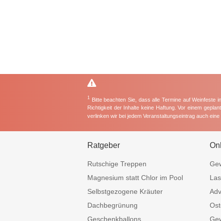
1
Bitte beachten Sie, dass alle Termine auf Weinfeste 
Richtigkeit der Inhalte keine Haftung. Vor einem gepla
verlinken wir bei jedem Veranstaltungseintrag auch ein
Ratgeber
On
Rutschige Treppen
Gew
Magnesium statt Chlor im Pool
Las
Selbstgezogene Kräuter
Adv
Dachbegrünung
Ost
Geschenkballons
Gew