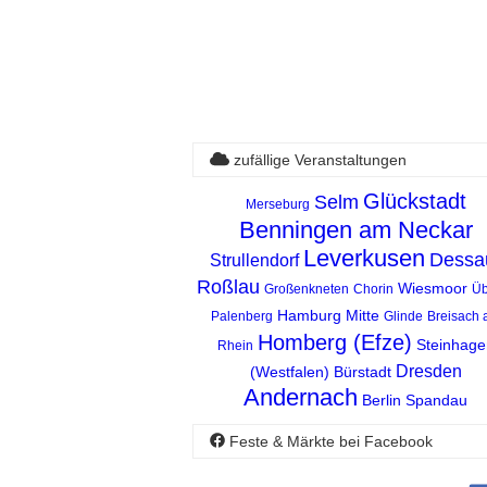
zufällige Veranstaltungen
Glückstadt
Selm
Merseburg
Benningen am Neckar
Leverkusen
Dessa
Strullendorf
Roßlau
Wiesmoor
Großenkneten
Chorin
Üb
Hamburg Mitte
Palenberg
Glinde
Breisach
Homberg (Efze)
Steinhage
Rhein
Dresden
(Westfalen)
Bürstadt
Andernach
Berlin Spandau
Feste & Märkte bei Facebook