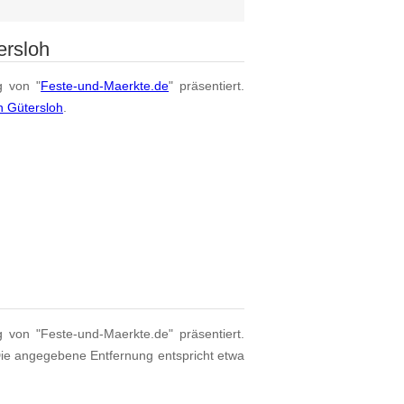
ersloh
g von "
Feste-und-Maerkte.de
" präsentiert.
n Gütersloh
.
g von "Feste-und-Maerkte.de" präsentiert.
Die angegebene Entfernung entspricht etwa