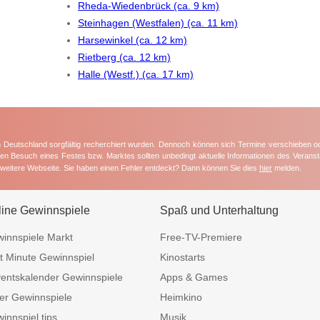
Rheda-Wiedenbrück (ca. 9 km)
Steinhagen (Westfalen) (ca. 11 km)
Harsewinkel (ca. 12 km)
Rietberg (ca. 12 km)
Halle (Westf.) (ca. 17 km)
in Deutschland sorgfältig recherchiert wurden. Dennoch können sich Termine verschieben o
nten Besuch eines Festes bzw. Marktes sollten unbedingt aktuelle Informationen des Veransta
e weitere Webseite. Sie haben einen Fehler entdeckt? Dann können Sie dies
hier
melden.
line Gewinnspiele
Spaß und Unterhaltung
innspiele Markt
Free-TV-Premiere
t Minute Gewinnspiel
Kinostarts
entskalender Gewinnspiele
Apps & Games
er Gewinnspiele
Heimkino
innspiel.tips
Musik