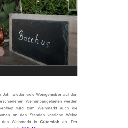

Impression vom Weinmarkt in Güte
© Buse-Niemann-Fotografie
m Jahr wieder viele Weingenießer auf den
verschiedenen Weinanbaugebieten werden
 Gepflegt wird zum Weinmarkt auch die
können an den Ständen köstliche Weine
et den Weinmarkt in
Gütersloh
ab. Der