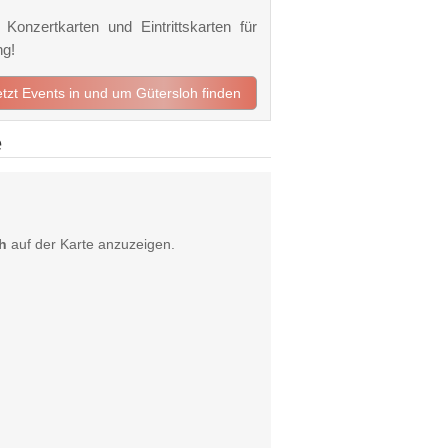
Konzertkarten und Eintrittskarten für
ng!
etzt Events in und um Gütersloh finden
e
h
auf der Karte anzuzeigen.