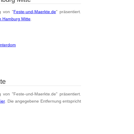
g von "
Feste-und-Maerkte.de
" präsentiert.
n Hamburg Mitte
.
interdom
te
g von "Feste-und-Maerkte.de" präsentiert.
ier
. Die angegebene Entfernung entspricht