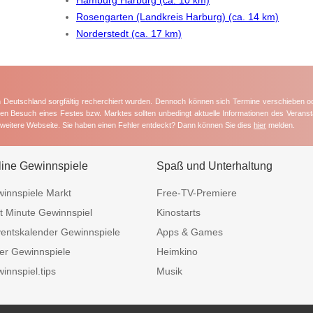
Rosengarten (Landkreis Harburg) (ca. 14 km)
Norderstedt (ca. 17 km)
in Deutschland sorgfältig recherchiert wurden. Dennoch können sich Termine verschieben o
nten Besuch eines Festes bzw. Marktes sollten unbedingt aktuelle Informationen des Veransta
e weitere Webseite. Sie haben einen Fehler entdeckt? Dann können Sie dies
hier
melden.
line Gewinnspiele
Spaß und Unterhaltung
innspiele Markt
Free-TV-Premiere
t Minute Gewinnspiel
Kinostarts
entskalender Gewinnspiele
Apps & Games
er Gewinnspiele
Heimkino
innspiel.tips
Musik