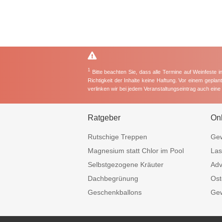
1
Bitte beachten Sie, dass alle Termine auf Weinfeste 
Richtigkeit der Inhalte keine Haftung. Vor einem gepla
verlinken wir bei jedem Veranstaltungseintrag auch ein
Ratgeber
On
Rutschige Treppen
Gew
Magnesium statt Chlor im Pool
Las
Selbstgezogene Kräuter
Adv
Dachbegrünung
Ost
Geschenkballons
Gew