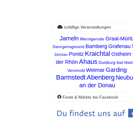
zufällige Veranstaltungen
Jameln
Graal-Mürit
Wernigerode
Bamberg
Grafenau
Georgensgmünd
Kraichtal
Ponitz
Ostheim 
Zwickau
Ahaus
der Rhön
Duisburg
Bad Wald
Garding
Weimar
Versmold
Barmstedt
Abenberg
Neubu
an der Donau
Feste & Märkte bei Facebook