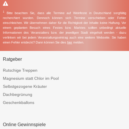
1
Bitte beachten Sie, dass alle Termine auf Weinfeste in Deutschland sorgfältig
recherchiert wurden. Dennoch können sich Termine verschieben oder Fehler
einschleichen. Wir übernehmen daher für die Richtigkeit der Inhalte keine Haftung. Vor
einem geplanten Besuch eines Festes bzw. Marktes sollten unbedingt aktuelle
Informationen des Veranstalters bzw. der jeweiligen Stadt eingeholt werden - dazu
verlinken wir bei jedem Veranstaltungseintrag auch eine weitere Webseite. Sie haben
einen Fehler entdeckt? Dann können Sie dies
hier
melden.
Ratgeber
Rutschige Treppen
Magnesium statt Chlor im Pool
Selbstgezogene Kräuter
Dachbegrünung
Geschenkballons
Online Gewinnspiele