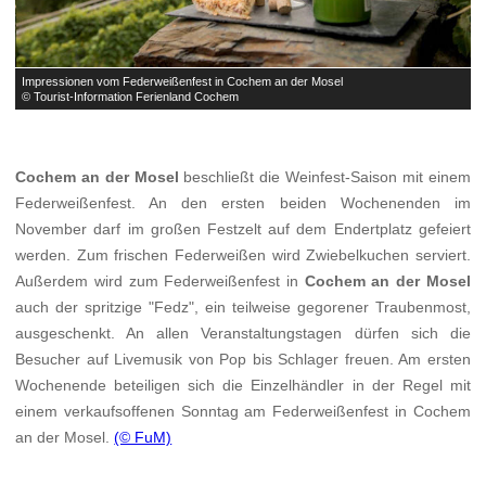
Impressionen vom Federweißenfest in Cochem an der Mosel
I
© Tourist-Information Ferienland Cochem
©
Cochem an der Mosel
beschließt die Weinfest-Saison mit einem
Federweißenfest. An den ersten beiden Wochenenden im
November darf im großen Festzelt auf dem Endertplatz gefeiert
werden. Zum frischen Federweißen wird Zwiebelkuchen serviert.
Außerdem wird zum Federweißenfest in
Cochem an der Mosel
auch der spritzige "Fedz", ein teilweise gegorener Traubenmost,
ausgeschenkt. An allen Veranstaltungstagen dürfen sich die
Besucher auf Livemusik von Pop bis Schlager freuen. Am ersten
Wochenende beteiligen sich die Einzelhändler in der Regel mit
einem verkaufsoffenen Sonntag am Federweißenfest in Cochem
an der Mosel.
(© FuM)