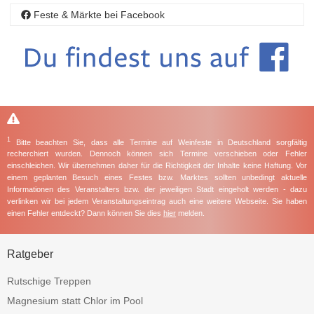
Feste & Märkte bei Facebook
1
Bitte beachten Sie, dass alle Termine auf Weinfeste in Deutschland sorgfältig
recherchiert wurden. Dennoch können sich Termine verschieben oder Fehler
einschleichen. Wir übernehmen daher für die Richtigkeit der Inhalte keine Haftung. Vor
einem geplanten Besuch eines Festes bzw. Marktes sollten unbedingt aktuelle
Informationen des Veranstalters bzw. der jeweiligen Stadt eingeholt werden - dazu
verlinken wir bei jedem Veranstaltungseintrag auch eine weitere Webseite. Sie haben
einen Fehler entdeckt? Dann können Sie dies
hier
melden.
Ratgeber
Rutschige Treppen
Magnesium statt Chlor im Pool