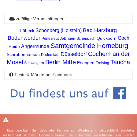
zufällige Veranstaltungen
Bad Harzburg
Schönberg (Holstein)
Lübeck
Bodenwerder
Goch
Quickborn
Perlesreut
Jettingen-Scheppach
Samtgemeinde Horneburg
Angermünde
Heide
Cochem an der
Düsseldorf
Schrobenhausen
Duderstadt
Mosel
Berlin Mitte
Taucha
Erlangen
Schwaigern
Freising
Feste & Märkte bei Facebook
1
Bitte beachten Sie, dass alle Termine auf Weinfeste in Deutschland sorgfältig
recherchiert wurden. Dennoch können sich Termine verschieben oder Fehler