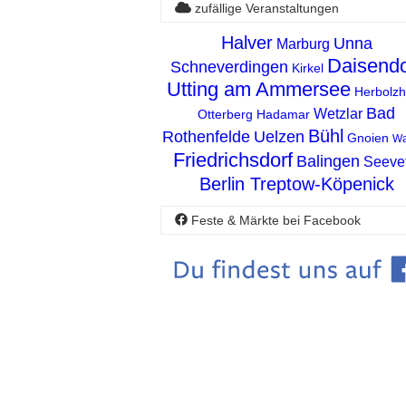
zufällige Veranstaltungen
Halver
Unna
Marburg
Daisendo
Schneverdingen
Kirkel
Utting am Ammersee
Herbolz
Bad
Wetzlar
Otterberg
Hadamar
Bühl
Rothenfelde
Uelzen
Gnoien
Wa
Friedrichsdorf
Balingen
Seevet
Berlin Treptow-Köpenick
Feste & Märkte bei Facebook