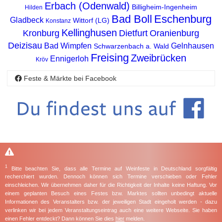
Erbach (Odenwald)
Billigheim-Ingenheim
Hilden
Bad Boll
Eschenburg
Gladbeck
Wittorf (LG)
Konstanz
Kellinghusen
Kronburg
Dietfurt
Oranienburg
Deizisau
Bad Wimpfen
Gelnhausen
Schwarzenbach a. Wald
Freising
Zweibrücken
Ennigerloh
Kröv
Feste & Märkte bei Facebook
1
Bitte beachten Sie, dass alle Termine auf Weinfeste in Deutschland sorgfältig
recherchiert wurden. Dennoch können sich Termine verschieben oder Fehler
einschleichen. Wir übernehmen daher für die Richtigkeit der Inhalte keine Haftung. Vor
einem geplanten Besuch eines Festes bzw. Marktes sollten unbedingt aktuelle
Informationen des Veranstalters bzw. der jeweiligen Stadt eingeholt werden - dazu
verlinken wir bei jedem Veranstaltungseintrag auch eine weitere Webseite. Sie haben
einen Fehler entdeckt? Dann können Sie dies
hier
melden.