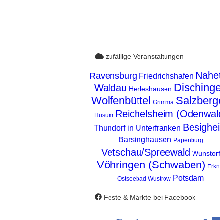
zufällige Veranstaltungen
Nahet
Ravensburg
Friedrichshafen
Disching
Waldau
Herleshausen
Wolfenbüttel
Salzberg
Grimma
Reichelsheim (Odenwal
Husum
Besighe
Thundorf in Unterfranken
Barsinghausen
Papenburg
Vetschau/Spreewald
Wunstorf
Vöhringen (Schwaben)
Erkn
Potsdam
Ostseebad Wustrow
Feste & Märkte bei Facebook