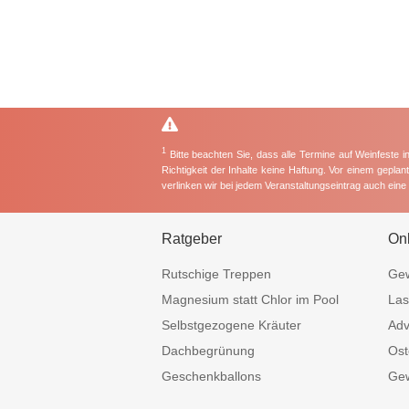
1
Bitte beachten Sie, dass alle Termine auf Weinfeste 
Richtigkeit der Inhalte keine Haftung. Vor einem gepla
verlinken wir bei jedem Veranstaltungseintrag auch ein
Ratgeber
On
Rutschige Treppen
Gew
Magnesium statt Chlor im Pool
Las
Selbstgezogene Kräuter
Adv
Dachbegrünung
Ost
Geschenkballons
Gew