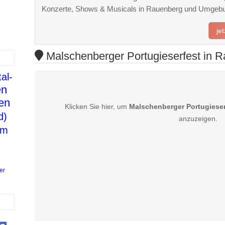
Konzerte, Shows & Musicals in Rauenberg und Umgeb
je
Malschenberger Portugieserfest in R
al-
en
en
Klicken Sie hier, um
Malschenberger Portugieser
d)
anzuzeigen.
im
er