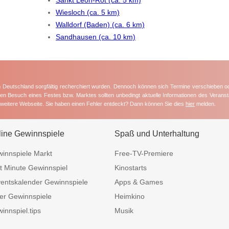
Wiesloch (ca. 5 km)
Walldorf (Baden) (ca. 6 km)
Sandhausen (ca. 10 km)
in Deutschland sorgfältig recherchiert wurden. Dennoch können sich Termine verschieben o
nten Besuch eines Festes bzw. Marktes sollten unbedingt aktuelle Informationen des Veransta
e weitere Webseite. Sie haben einen Fehler entdeckt? Dann können Sie dies
hier
melden.
line Gewinnspiele
Spaß und Unterhaltung
innspiele Markt
Free-TV-Premiere
t Minute Gewinnspiel
Kinostarts
entskalender Gewinnspiele
Apps & Games
er Gewinnspiele
Heimkino
innspiel.tips
Musik