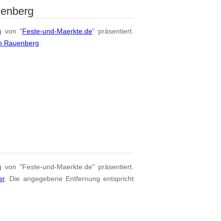
uenberg
g von "
Feste-und-Maerkte.de
" präsentiert.
on Rauenberg
.
g von "Feste-und-Maerkte.de" präsentiert.
er
. Die angegebene Entfernung entspricht