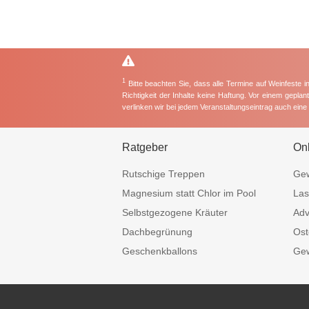
1
Bitte beachten Sie, dass alle Termine auf Weinfeste 
Richtigkeit der Inhalte keine Haftung. Vor einem gepla
verlinken wir bei jedem Veranstaltungseintrag auch ein
Ratgeber
On
Rutschige Treppen
Gew
Magnesium statt Chlor im Pool
Las
Selbstgezogene Kräuter
Adv
Dachbegrünung
Ost
Geschenkballons
Gew