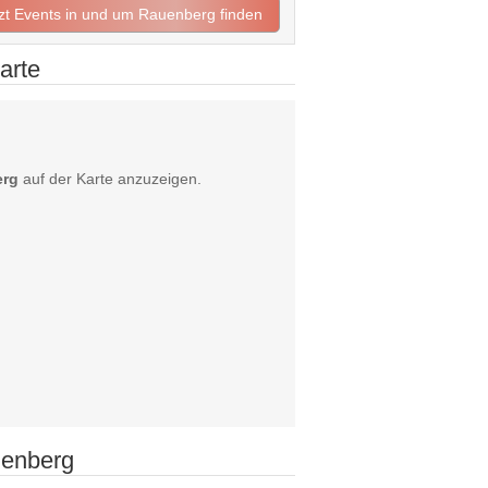
tzt Events in und um Rauenberg finden
arte
erg
auf der Karte anzuzeigen.
uenberg