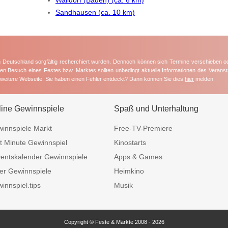
Sandhausen (ca. 10 km)
in Deutschland sorgfältig recherchiert wurden. Dennoch können sich Termine verschieben o
nten Besuch eines Festes bzw. Marktes sollten unbedingt aktuelle Informationen des Veransta
e weitere Webseite. Sie haben einen Fehler entdeckt? Dann können Sie dies
hier
melden.
line Gewinnspiele
Spaß und Unterhaltung
innspiele Markt
Free-TV-Premiere
t Minute Gewinnspiel
Kinostarts
entskalender Gewinnspiele
Apps & Games
er Gewinnspiele
Heimkino
innspiel.tips
Musik
Copyright © Feste & Märkte 2008 - 2026