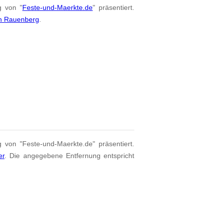
g von "
Feste-und-Maerkte.de
" präsentiert.
on Rauenberg
.
g von "Feste-und-Maerkte.de" präsentiert.
er
. Die angegebene Entfernung entspricht