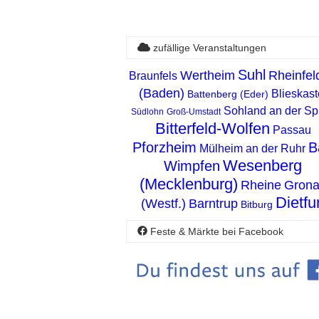
zufällige Veranstaltungen
Suhl
Wertheim
Rheinfel
Braunfels
(Baden)
Blieskast
Battenberg (Eder)
Sohland an der Sp
Südlohn
Groß-Umstadt
Bitterfeld-Wolfen
Passau
Pforzheim
B
Mülheim an der Ruhr
Wesenberg
Wimpfen
(Mecklenburg)
Rheine
Gron
Dietfur
(Westf.)
Barntrup
Bitburg
Feste & Märkte bei Facebook