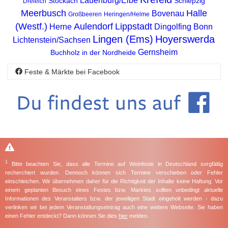
Lauenburg/Elbe
Stockach
Schlepzig
Dreieich
Meerbusch
Halle
Bovenau
Großbeeren
Heringen/Helme
(Westf.)
Aulendorf
Lippstadt
Herne
Dingolfing
Bonn
Lingen (Ems)
Hoyerswerda
Lichtenstein/Sachsen
Gernsheim
Buchholz in der Nordheide
Feste & Märkte bei Facebook
1
Bitte beachten Sie, dass alle Termine auf Weinfeste in Deutschland sorgfältig
recherchiert wurden. Dennoch können sich Termine verschieben oder Fehler
einschleichen. Wir übernehmen daher für die Richtigkeit der Inhalte keine Haftung. Vor
einem geplanten Besuch eines Festes bzw. Marktes sollten unbedingt aktuelle
Informationen des Veranstalters bzw. der jeweiligen Stadt eingeholt werden - dazu
verlinken wir bei jedem Veranstaltungseintrag auch eine weitere Webseite. Sie haben
einen Fehler entdeckt? Dann können Sie dies
hier
melden.