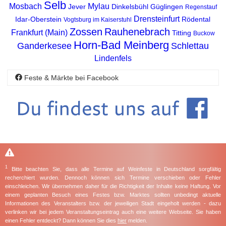
Selb
Mosbach
Mylau
Jever
Dinkelsbühl
Güglingen
Regenstauf
Drensteinfurt
Idar-Oberstein
Rödental
Vogtsburg im Kaiserstuhl
Zossen
Rauhenebrach
Frankfurt (Main)
Titting
Buckow
Horn-Bad Meinberg
Ganderkesee
Schlettau
Lindenfels
Feste & Märkte bei Facebook
1
Bitte beachten Sie, dass alle Termine auf Weinfeste in Deutschland sorgfältig
recherchiert wurden. Dennoch können sich Termine verschieben oder Fehler
einschleichen. Wir übernehmen daher für die Richtigkeit der Inhalte keine Haftung. Vor
einem geplanten Besuch eines Festes bzw. Marktes sollten unbedingt aktuelle
Informationen des Veranstalters bzw. der jeweiligen Stadt eingeholt werden - dazu
verlinken wir bei jedem Veranstaltungseintrag auch eine weitere Webseite. Sie haben
einen Fehler entdeckt? Dann können Sie dies
hier
melden.