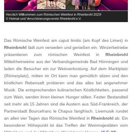
Herzlich Willkommen zum Römischen Weinfest in Rheinbrohl 2023!
H
© Heimat-und Verschönerungsverein Rheinbrohl e.V.
©
Das Römische Weinfest am caput limitis (am Kopf des Limes) in
Rheinbrohl
lädt zum verweilen und genießen ein. Winzerbetriebe
präsentieren zum römischen Weinfest in
Rheinbrohl
Mittelrheinweine aus der Verbandsgemeinde Bad Hönningen und
laden die Besucher ein zur Weinverkostung. Auf dem Marktplatz
(Römerplatz), mitten im Ort kann man gemütlich sitzen und den
köstlichen Rebensaft probieren und das alles bei angenehmer
Musik. Die entsprechenden kulinarischen Köstlichkeiten, passend
zum Wein, werden ihren kleinen Hunger stillen. Fester Bestandteil
seit mehr als 15 Jahren sind die Austern aus Süd-Frankreich, der
Partnerstadt Bourcefranc le Chapus fangfrisch. Livemusik rundet
an allen vier Tagen das Römische Weinfest in
Rheinbrohl
ab. Ein
besonderer Höhepunkt ist das Treffen der Weinmajestäten vom