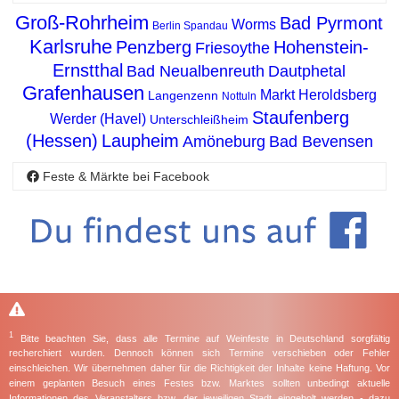
Groß-Rohrheim
Bad Pyrmont
Worms
Berlin Spandau
Karlsruhe
Penzberg
Hohenstein-
Friesoythe
Ernstthal
Bad Neualbenreuth
Dautphetal
Grafenhausen
Markt Heroldsberg
Langenzenn
Nottuln
Staufenberg
Werder (Havel)
Unterschleißheim
(Hessen)
Laupheim
Amöneburg
Bad Bevensen
Feste & Märkte bei Facebook
1
Bitte beachten Sie, dass alle Termine auf Weinfeste in Deutschland sorgfältig
recherchiert wurden. Dennoch können sich Termine verschieben oder Fehler
einschleichen. Wir übernehmen daher für die Richtigkeit der Inhalte keine Haftung. Vor
einem geplanten Besuch eines Festes bzw. Marktes sollten unbedingt aktuelle
Informationen des Veranstalters bzw. der jeweiligen Stadt eingeholt werden - dazu