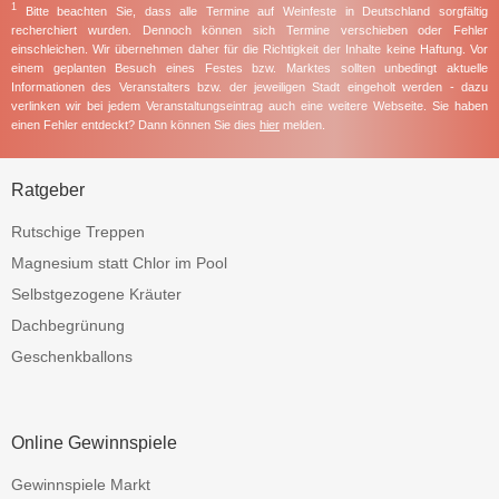
1
Bitte beachten Sie, dass alle Termine auf Weinfeste in Deutschland sorgfältig
recherchiert wurden. Dennoch können sich Termine verschieben oder Fehler
einschleichen. Wir übernehmen daher für die Richtigkeit der Inhalte keine Haftung. Vor
einem geplanten Besuch eines Festes bzw. Marktes sollten unbedingt aktuelle
Informationen des Veranstalters bzw. der jeweiligen Stadt eingeholt werden - dazu
verlinken wir bei jedem Veranstaltungseintrag auch eine weitere Webseite. Sie haben
einen Fehler entdeckt? Dann können Sie dies
hier
melden.
Ratgeber
Rutschige Treppen
Magnesium statt Chlor im Pool
Selbstgezogene Kräuter
Dachbegrünung
Geschenkballons
Online Gewinnspiele
Gewinnspiele Markt