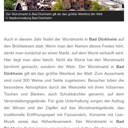
Der Wurstmarkt in Bad Dürkheim gilt als das größte Weinfest der Welt
F
© Stadtverwaltung Bad Dürkheim
©
Auch in diesem Jahr findet der Wurstmarkt in
Bad Dürkheim
auf
den Brühlwiesen statt. Wenn man den Namen dieses Festes hört,
denkt man zunächst an einen Markt, auf dem Wurst verkauft wird.
Hier liegt man aber falsch. Nicht die Wurst hat den Wurstmarkt
berühmt gemacht, sondern der Wein. Der Wurstmarkt in
Bad
Dürkheim
gilt als das größte Weinfest der Welt. Zum Ausschank
sind rund 300 Weine und Sekte zugelassen. Besucher loben die
besondere Atmosphäre durch die Weinzelte mit ihren hölzernen
Tischen und Bänken, auch Schubkärchler genannt, auf dem
Veranstaltungsgelände. Für gute Unterhaltung sorgen der Aufzug
der Winzer und der Zäpfler auf das Wurstmarktgelände, das
traditionelle Eröffnungsspiel mit Fassanstich, Konzerte mit Live-
Musik sowie das Höhenfeuerwerk. Der Wurstmarkt in
Bad