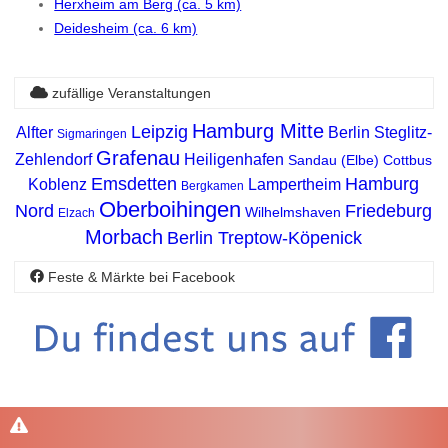
Herxheim am Berg (ca. 5 km)
Deidesheim (ca. 6 km)
zufällige Veranstaltungen
Hamburg Mitte
Leipzig
Alfter
Berlin Steglitz-
Sigmaringen
Grafenau
Zehlendorf
Heiligenhafen
Sandau (Elbe)
Cottbus
Emsdetten
Hamburg
Koblenz
Lampertheim
Bergkamen
Oberboihingen
Nord
Friedeburg
Wilhelmshaven
Elzach
Morbach
Berlin Treptow-Köpenick
Feste & Märkte bei Facebook