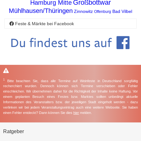
Großbottwar
Hamburg Mitte
Mühlhausen/Thüringen
Zinnowitz
Bad Vilbel
Offenburg
Feste & Märkte bei Facebook
1
Bitte beachten Sie, dass alle Termine auf Weinfeste in Deutschland sorgfältig
recherchiert wurden. Dennoch können sich Termine verschieben oder Fehler
einschleichen. Wir übernehmen daher für die Richtigkeit der Inhalte keine Haftung. Vor
einem geplanten Besuch eines Festes bzw. Marktes sollten unbedingt aktuelle
Informationen des Veranstalters bzw. der jeweiligen Stadt eingeholt werden - dazu
verlinken wir bei jedem Veranstaltungseintrag auch eine weitere Webseite. Sie haben
einen Fehler entdeckt? Dann können Sie dies
hier
melden.
Ratgeber