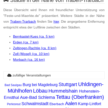
Städte in der Nähe von Traben-Trarbach
Diese Übersicht wird Ihnen mit freundlicher Unterstützung von
"Feste-und-Maerkte.de" präsentiert. Weitere Städte in der Nähe
von
Traben-Trarbach
finden Sie
hier
. Die angegebene Entfernung
entspricht etwa der Luftlinie zwischen den Städten.
Bernkastel-Kues (ca. 5 km)
Erden (ca. 7 km)
Zeltingen-Rachtig (ca. 8 km)
Zell (Mosel) (ca. 10 km)
Morbach (ca. 16 km)
zufällige Veranstaltungen
Uhldingen-
Stuttgart
Burg bei Magdeburg
Bad Saulgau
Mühlhofen
Löbau
Hummelshain
Hohenstein-
Tettau (Oberfranken)
Aue-Bad Schlema
Ernstthal
Aalen
Schwalmstadt
Kamp-Lintfort
Eberbach
Perlesreut