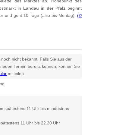
alette des Marktes ab. Höhepunkt des
bstmarkt in
Landau in der Pfalz
beginnt
 und geht 10 Tage (also bis Montag).
(©
 noch nicht bekannt. Falls Sie aus der
euen Termin bereits kennen, können Sie
ular
mitteilen.
ing
n spätestens 11 Uhr bis mindestens
pätestens 11 Uhr bis 22.30 Uhr