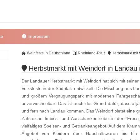
te
Impressum
Weinfeste in Deutschland
Rheinland-Pfalz
Herbstmarkt mit 
Herbstmarkt mit Weindorf in Landau i
Der Landauer Herbstmarkt mit Weindorf hat sich mit seiner 
Volksfeste in der Südpfalz entwickelt. Die Mischung aus L
und großem Vergnügungspark mit modernen Fahrgeschäft
unverwechselbar. Das ist auch der Grund dafür, dass all
und fern nach Landau kommen. Das Weindorf bietet eine g
Zahlreiche Imbiss- und Ausschankbetriebe in der "Fress
vielfältiges Speisen- und Getränkeangebot. Auf dem Kramma
Angebot von Kleidern über Haushaltswaren bis hi