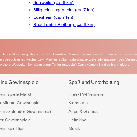
Burrweiler (ca. 6 km)
Billigheim-Ingenheim (ca. 7 km)
Edesheim (ca. 7 km)
Rhodt unter Rietburg (ca. 8 km)
in Deutschland sorgfältig recherchiert wurden. Dennoch können sich Termine verschieben o
nten Besuch eines Festes bzw. Marktes sollten unbedingt aktuelle Informationen des Veransta
e weitere Webseite. Sie haben einen Fehler entdeckt? Dann können Sie dies
hier
melden.
line Gewinnspiele
Spaß und Unterhaltung
innspiele Markt
Free-TV-Premiere
t Minute Gewinnspiel
Kinostarts
entskalender Gewinnspiele
Apps & Games
er Gewinnspiele
Heimkino
innspiel.tips
Musik