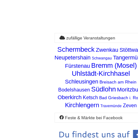
zufällige Veranstaltungen
Schermbeck
Zwenkau
Stöttw
Neupetershain
Tangermü
Schwangau
Bremm (Mosel)
Fürstenau
Uhlstädt-Kirchhasel
Schleusingen
Breisach am Rhein
Südlohn
Moritzbu
Bodelshausen
Oberkirch
Ketsch
Bad Griesbach i. Ro
Kirchlengern
Zeven
Travemünde
Feste & Märkte bei Facebook