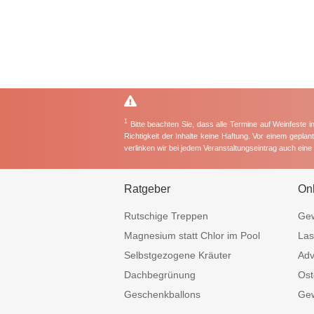
1
Bitte beachten Sie, dass alle Termine auf Weinfeste 
Richtigkeit der Inhalte keine Haftung. Vor einem gepla
verlinken wir bei jedem Veranstaltungseintrag auch ein
Ratgeber
On
Rutschige Treppen
Gew
Magnesium statt Chlor im Pool
Las
Selbstgezogene Kräuter
Adv
Dachbegrünung
Ost
Geschenkballons
Gew