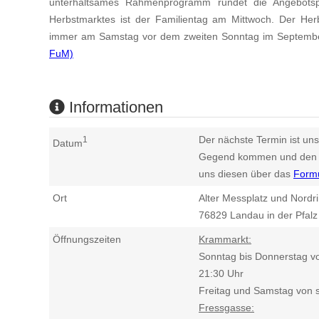
unterhaltsames Rahmenprogramm rundet die Angebotsp
Herbstmarktes ist der Familientag am Mittwoch. Der Her
immer am Samstag vor dem zweiten Sonntag im September
FuM)
Informationen
Der nächste Termin ist uns
1
Datum
Gegend kommen und den n
uns diesen über das
Form
Ort
Alter Messplatz und Nordr
76829
Landau in der Pfalz
Öffnungszeiten
Krammarkt:
Sonntag bis Donnerstag vo
21:30 Uhr
Freitag und Samstag von s
Fressgasse: