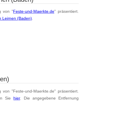
g von "
Feste-und-Maerkte.de
" präsentiert.
on Leimen (Baden)
.
en)
g von "Feste-und-Maerkte.de" präsentiert.
en Sie
hier
. Die angegebene Entfernung