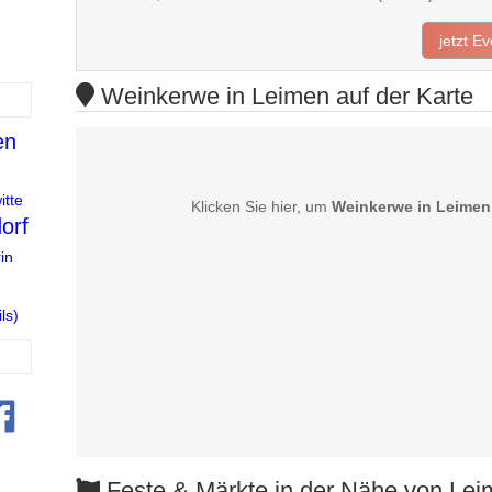
jetzt E
Weinkerwe in Leimen auf der Karte
en
itte
Klicken Sie hier, um
Weinkerwe in Leimen
orf
in
ls)
Feste & Märkte in der Nähe von Lei