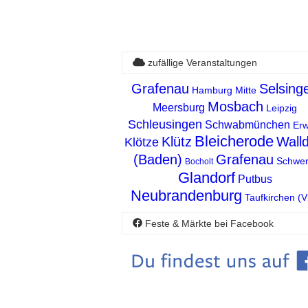
zufällige Veranstaltungen
Grafenau
Selsing
Hamburg Mitte
Mosbach
Meersburg
Leipzig
Schleusingen
Schwabmünchen
Erw
Bleicherode
Klütz
Walld
Klötze
(Baden)
Grafenau
Schwer
Bocholt
Glandorf
Putbus
Neubrandenburg
Taufkirchen (Vi
Feste & Märkte bei Facebook