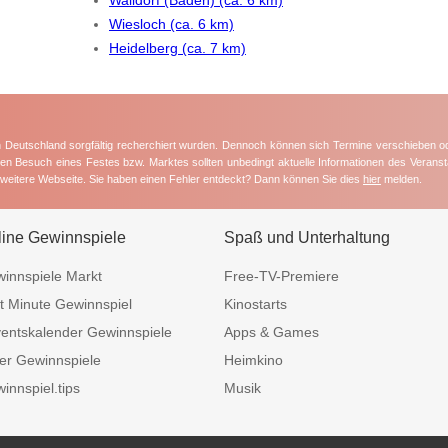
Wiesloch (ca. 6 km)
Heidelberg (ca. 7 km)
in Deutschland sorgfältig recherchiert wurden. Dennoch können sich Termine verschieben o
nten Besuch eines Festes bzw. Marktes sollten unbedingt aktuelle Informationen des Veransta
e weitere Webseite. Sie haben einen Fehler entdeckt? Dann können Sie dies
hier
melden.
line Gewinnspiele
Spaß und Unterhaltung
innspiele Markt
Free-TV-Premiere
t Minute Gewinnspiel
Kinostarts
entskalender Gewinnspiele
Apps & Games
er Gewinnspiele
Heimkino
innspiel.tips
Musik