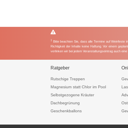
1
Bitte beachten Sie, dass alle Termine auf Weinfeste 
Richtigkeit der Inhalte keine Haftung. Vor einem gepla
verlinken wir bei jedem Veranstaltungseintrag auch ein
Ratgeber
On
Rutschige Treppen
Gew
Magnesium statt Chlor im Pool
Las
Selbstgezogene Kräuter
Adv
Dachbegrünung
Ost
Geschenkballons
Gew