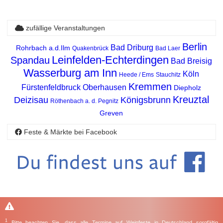
zufällige Veranstaltungen
Berlin
Bad Driburg
Rohrbach a.d.Ilm
Quakenbrück
Bad Laer
Leinfelden-Echterdingen
Spandau
Bad Breisig
Wasserburg am Inn
Köln
Heede / Ems
Stauchitz
Kremmen
Fürstenfeldbruck
Oberhausen
Diepholz
Kreuztal
Deizisau
Königsbrunn
Röthenbach a. d. Pegnitz
Greven
Feste & Märkte bei Facebook
1
Bitte beachten Sie, dass alle Termine auf Weinfeste in Deutschland sorgfältig