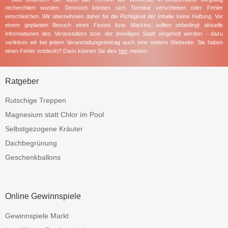
recherchiert wurden. Dennoch können sich Termine verschieben oder Fehler
einschleichen. Wir übernehmen daher für die Richtigkeit der Inhalte keine Haftung. Vor
einem geplanten Besuch eines Festes bzw. Marktes sollten unbedingt aktuelle
Informationen des Veranstalters bzw. der jeweiligen Stadt eingeholt werden - dazu
verlinken wir bei jedem Veranstaltungseintrag auch eine weitere Webseite. Sie haben
einen Fehler entdeckt? Dann können Sie dies
hier
melden.
Ratgeber
Rutschige Treppen
Magnesium statt Chlor im Pool
Selbstgezogene Kräuter
Dachbegrünung
Geschenkballons
Online Gewinnspiele
Gewinnspiele Markt